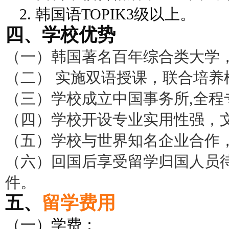
2. 韩国语TOPIK3级以上。
四、学校优势
（
一
）韩国著名百年综合类大学
（
二
） 实施双语授课，联合培养
（
三
）学校成立中国事务所,全
（
四
）学校开设专业实用性强，
（
五
）学校与世界知名企业合作
（
六
）回国后享受留学归国人员
件。
五、
留学费用
（一）学费：