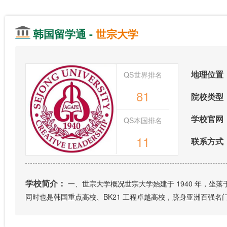
韩国留学通 -
世宗大学
地理位置
QS世界排名
81
院校类型
学校官网
QS本国排名
11
联系方式
学校简介：
一、世宗大学概况世宗大学始建于 1940 年，坐
同时也是韩国重点高校、BK21 工程卓越高校，跻身亚洲百强名门大