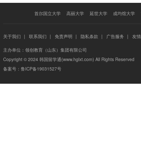
首尔国立大学
高丽大学
延世大学
成均馆大学
关于我们
|
联系我们
|
免责声明
|
隐私条款
|
广告服务
|
友情
主办单位：
领创教育（山东）集团有限公司
Copyright © 2024
韩国留学通(www.hglxt.com)
All Rights Reserved
备案号：
鲁ICP备19031527号