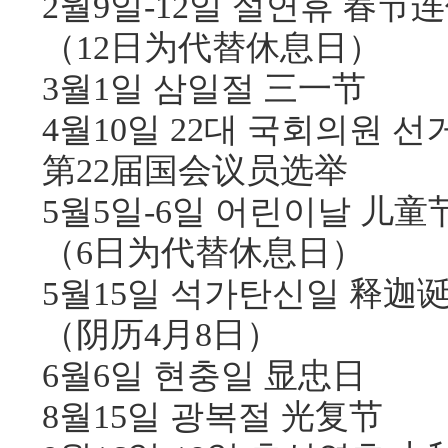
2월9일-12일 설연휴 春节
（12日为代替休息日）
3월1일 삼일절 三一节
4월10일 22대 국회의원 선
第22届国会议员选举
5월5일-6일 어린이날 儿童
（6日为代替休息日）
5월15일 석가탄신일 释迦
（阴历4月8日）
6월6일 현충일 显忠日
8월15일 광복절 光复节