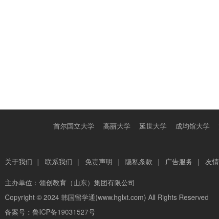
首尔国立大学
高丽大学
延世大学
成均馆大学
关于我们
|
联系我们
|
免责声明
|
隐私条款
|
广告服务
|
友情
主办单位：
领创教育（山东）集团有限公司
Copyright © 2024
韩国留学通(www.hglxt.com)
All Rights Reserved
备案号：
鲁ICP备19031527号