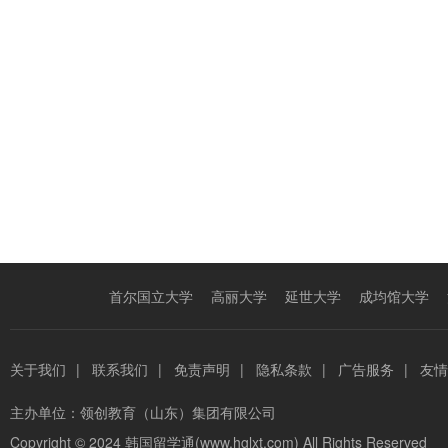
首尔国立大学
高丽大学
延世大学
成均馆大学
关于我们
|
联系我们
|
免责声明
|
隐私条款
|
广告服务
|
友情
主办单位：
领创教育（山东）集团有限公司
Copyright © 2024
韩国留学通(www.hglxt.com)
All Rights Reserved