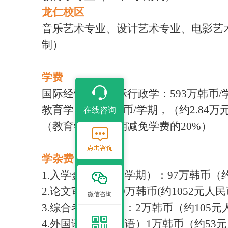
龙仁校区
音乐艺术专业
、
设计艺术专业
、
电影艺
制）
学费
国际经营学
、
国际行政学：
593万韩币
在线咨询
教育学：
540万韩币/学期，（约2.84
（
教育学第一学期减免学费的
20%
）
学杂费
1.入学金（仅第一学期）：97万韩币（
2.论文审查费：20万韩币(约1052元人
微信咨询
3.综合考试每科目：2万韩币（约105元
4.外国语考试（英语）1万韩币（约53