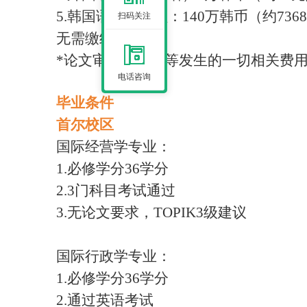
5.韩国语特别课程：140万韩币（约7
扫码关注
无需缴纳）
*论文审查及写作等发生的一切相关费
电话咨询
毕业条件
首尔校区
国际经营学专业：
1.
必修学分
36学分
2.
3门科目考试通过
3.
无论文要求，
TOPIK3级建议
国际行政学专业：
1.
必修学分
36学分
2.
通过英语考试