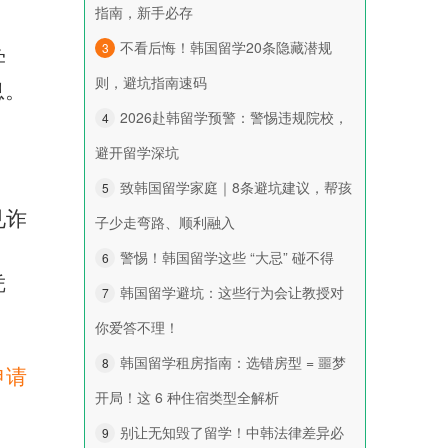
指南，新手必存
不看后悔！韩国留学20条隐藏潜规
3
学
则，避坑指南速码
息。
2026赴韩留学预警：警惕违规院校，
4
避开留学深坑
致韩国留学家庭｜8条避坑建议，帮孩
5
见诈
子少走弯路、顺利融入
警惕！韩国留学这些 “大忌” 碰不得
6
凭
韩国留学避坑：这些行为会让教授对
7
你爱答不理！
韩国留学租房指南：选错房型 = 噩梦
8
申请
开局！这 6 种住宿类型全解析
别让无知毁了留学！中韩法律差异必
9