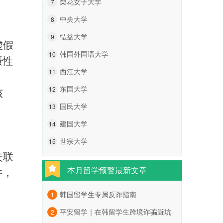
梨花女子大学
7
中央大学
8
弘益大学
9
虚假
韩国外国语大学
10
慑性
西江大学
11
东国大学
12
核
国民大学
13
建国大学
14
世宗大学
15
失联
本月留学预警最新文章
件，
韩国留学生专属反诈指南
1
平安留学｜在韩留学生跨境诈骗避坑
2