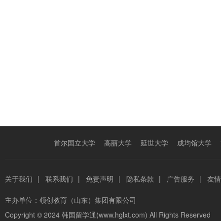
首尔国立大学
高丽大学
延世大学
成均馆大学
关于我们
|
联系我们
|
免责声明
|
隐私条款
|
广告服务
|
友情
主办单位：
领创教育（山东）集团有限公司
Copyright © 2024
韩国留学通(www.hglxt.com)
All Rights Reserved