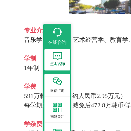
专业介绍
音乐学、美术学、艺术经营学、教育学
在线咨询
学制
1年制（4学期）
学费
微信咨询
591万韩币/学期（约人民币2.95万元）
每学期减免
20%，减免后472.8万韩币
扫码关注
学杂费