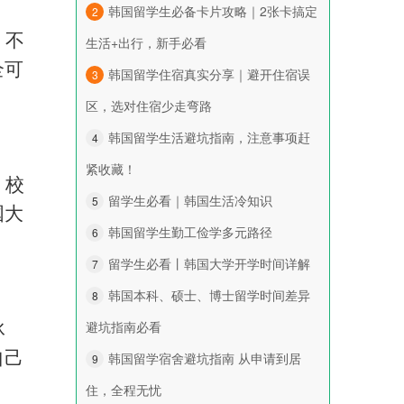
韩国留学生必备卡片攻略｜2张卡搞定
2
，不
生活+出行，新手必看
全可
韩国留学住宿真实分享｜避开住宿误
3
区，选对住宿少走弯路
韩国留学生活避坑指南，注意事项赶
4
紧收藏！
，校
留学生必看｜韩国生活冷知识
5
国大
韩国留学生勤工俭学多元路径
6
留学生必看丨韩国大学开学时间详解
7
韩国本科、硕士、博士留学时间差异
8
避坑指南必看
冰
自己
韩国留学宿舍避坑指南 从申请到居
9
住，全程无忧