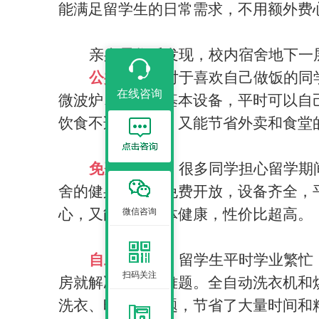
能满足留学生的日常需求，不用额外费
亲身居住后发现，校内宿舍地下一
公共厨房：
对于喜欢自己做饭的同
在线咨询
微波炉、冰箱等基本设备，平时可以自
饮食不适的问题，又能节省外卖和食堂
免费健身房：
很多同学担心留学期
舍的健身房完全免费开放，设备齐全，
微信咨询
心，又能保持身体健康，性价比超高。
自助洗衣房：
留学生平时学业繁忙
扫码关注
房就解决了这个难题。全自动洗衣机和
洗衣、晾晒的问题，节省了大量时间和