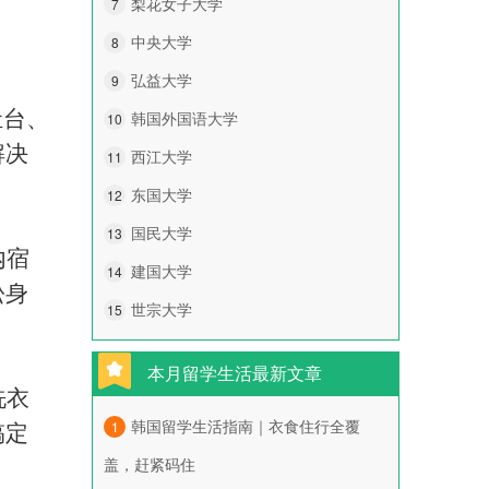
梨花女子大学
7
中央大学
8
弘益大学
9
灶台、
韩国外国语大学
10
解决
西江大学
11
东国大学
12
国民大学
13
内宿
建国大学
14
松身
世宗大学
15
本月留学生活最新文章
洗衣
韩国留学生活指南｜衣食住行全覆
1
搞定
盖，赶紧码住