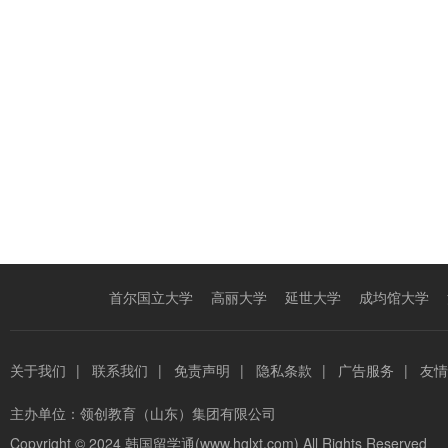
首尔国立大学
高丽大学
延世大学
成均馆大学
关于我们
|
联系我们
|
免责声明
|
隐私条款
|
广告服务
|
友情
主办单位：
领创教育（山东）集团有限公司
Copyright © 2024
韩国留学通(www.hglxt.com)
All Rights Reserved