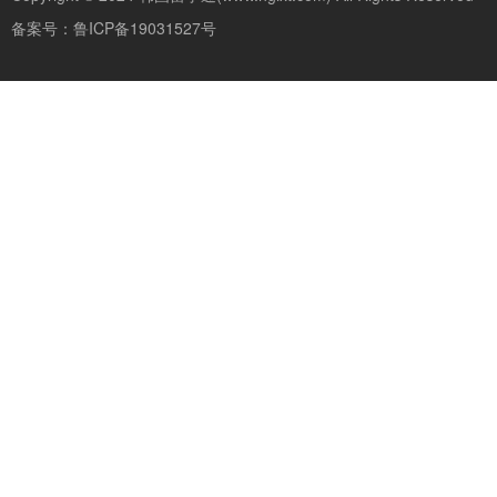
备案号：
鲁ICP备19031527号