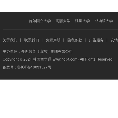
首尔国立大学
高丽大学
延世大学
成均馆大学
关于我们
|
联系我们
|
免责声明
|
隐私条款
|
广告服务
|
友情
主办单位：
领创教育（山东）集团有限公司
Copyright © 2024
韩国留学通(www.hglxt.com)
All Rights Reserved
备案号：
鲁ICP备19031527号